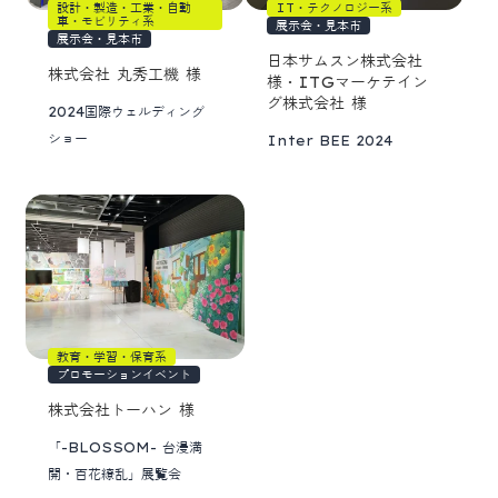
設計・製造・工業・自動
IT・テクノロジー系
車・モビリティ系
展示会・見本市
展示会・見本市
日本サムスン株式会社
株式会社 丸秀工機 様
様・ITGマーケテイン
グ株式会社 様
2024国際ウェルディング
ショー
Inter BEE 2024
教育・学習・保育系
プロモーションイベント
株式会社トーハン 様
「-BLOSSOM- 台漫満
開・百花繚乱」展覧会