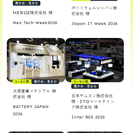
展示会・見本市
ポートウェルジャパン株
HEROZ株式会社 様
式会社 様
Nex Tech Week2026
Japan IT Week 2026
1〜4小間
展示会・見本市
5〜9小間
展示会・見本市
大塚産業マテリアル 株
日本サムスン株式会社
式会社 様
様・ITGマーケテイン
BATTERY JAPAN
グ株式会社 様
2026
Inter BEE 2025