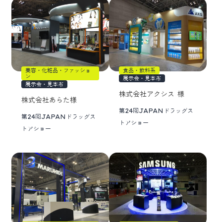
美容・化粧品・ファッショ
食品・飲料系
ン
展示会・見本市
展示会・見本市
株式会社アクシス 様
株式会社あらた様
第24回JAPANドラッグス
第24回JAPANドラッグス
トアショー
トアショー