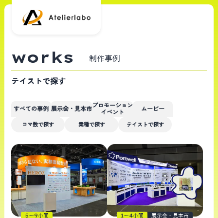
works
制作事例
テイストで探す
プロモーション
すべての事例
展示会・見本市
ムービー
イベント
コマ数で探す
業種で探す
テイストで探す
5〜9小間
1〜4小間
展示会・見本市